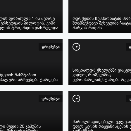
წლის ფორმულა 1-ის მეორე
თურქეთის ჩემპიონატში მო
მერსედესის პილოტის, კიმი
შთამბეჭდავი შეხვედრა ჩაატ
ელის ტრიუმფით დასრულდა
მარკის რიდმა
ფრაგმენტი
ფ
სოციალურ ქსელებში ვრცე
გეთის მასშტაბით
ვიდეო, რომელშიც
პალური არჩევნები ტარდება
ევროპარლამენტარები რუკა
ფრაგმენტი
ფ
მართლმადიდებელი ეკლესი
ი მედია 20 ჯაშუშის
დღეს ჯვრის თაყვანისცემის 
ბის შესახებ იუწყება
აღნიშნავს