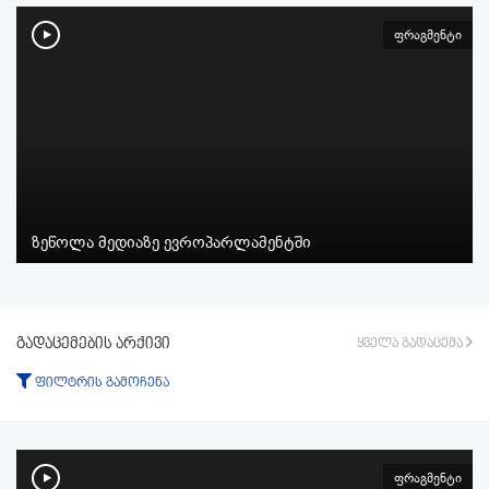
ფრაგმენტი
ზეწოლა მედიაზე ევროპარლამენტში
გადაცემების არქივი
ყველა გადაცემა
ფილტრის გამოჩენა
ტიპი:
ყველა
გადაცემა
ფრაგმენტი
ფრაგმენტი