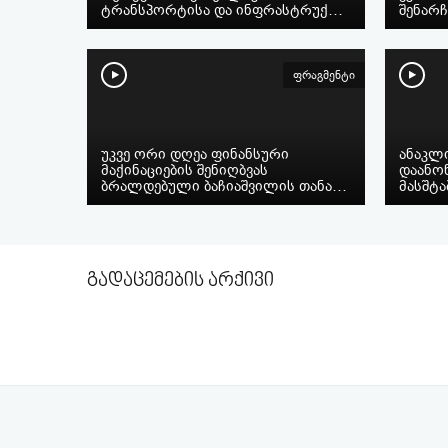
ტრანსპორტისა და ინფრასტრუქ…
შენარ
ფრაგმენტი
უკვე ორი დღეა ფინანსური
ანაკლ
მაქინაციების შენიღბვას
დაანო
ბრალდებული ბაჩიაშვილის თანა…
მასშტ
გადაცემების არქივი