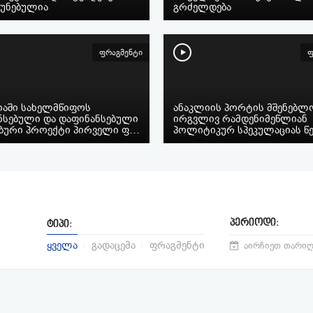
ჩუნებულია
გრძელდება
ფრაგმენტი
ფ
იაში სახელმწიფოს
ანაკლიის პორტის მშენებლ
ნსებული და დაფინანსებული
ირგვლივ რამდენიმეწლიან
აბური პროექტი პირველი ფ…
პოლიტიკურ სპეკულაციას 
პერიოდი:
ტიპი:
ყველა
გადაცემა
ფრაგმენტი