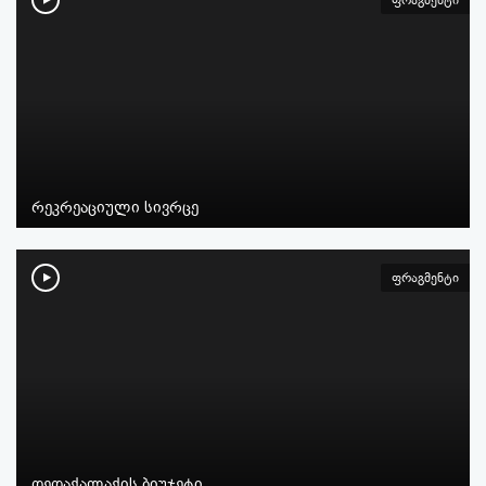
ფრაგმენტი
რეკრეაციული სივრცე
ფრაგმენტი
დედაქალაქის ბიუჯეტი