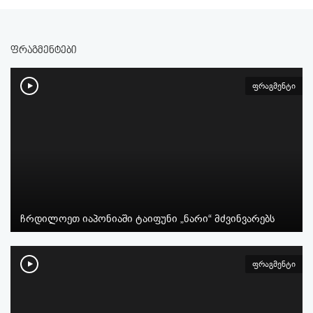
ფრაგმენტები
ფრაგმენტი
ჩრდილოეთ იაპონიაში ტაიფუნი „ნარი“ მძვინვარებს
ფრაგმენტი