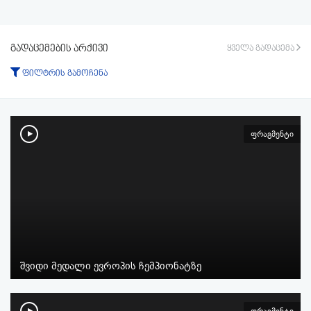
გადაცემების არქივი
ყველა გადაცემა
ფილტრის გამოჩენა
ტიპი:
ყველა
გადაცემა
ფრაგმენტი
ფრაგმენტი
პერიოდი:
-დან
-მდე
ფილტრის აკეცვა
ფილტრის გაუქმება
შვიდი მედალი ევროპის ჩემპიონატზე