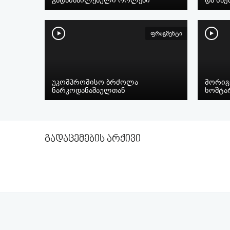
ფრაგმენტი
უკომპრომისო ბრძოლა
მორიგ
ნარკოდანაშაულთან
ხოშტარ
გადაცემების არქივი