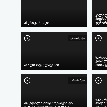
კალიფ
მიგრან
ამერიკა-ჩინეთი
დეპორ
ფრაგმენტი
სურსა
ქობულ
ახალი რეგულაციები
რძის 
ფრაგმენტი
ბუნკე
შეცვლილი ინსტრუქციები და
პოლიტ
გადანაწილებული როლები
და სა