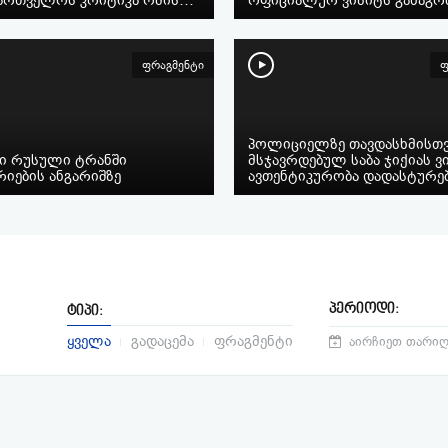
ფრაგმენტი
ფ
პოლიციელზე თავდასხმისთ
ი რუსული ტრანში
მსჯავრდებულ საბა ჯიქიას ვ
იების ანგარიშზე
ავთენტიკურობა დადასტურე
პერიოდი:
ტიპი:
ყველა
გადაცემა
ფრაგმენტი