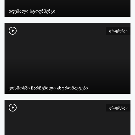
იდუმალი სტოუნჰენჯი
ფრაგმენტი
კოსმოსში ჩარჩენილი ასტრონავტები
ფრაგმენტი