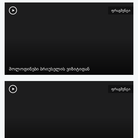
ფრაგმენტი
მოლოდინები ბრიუსელის ვიზიტიდან
ფრაგმენტი