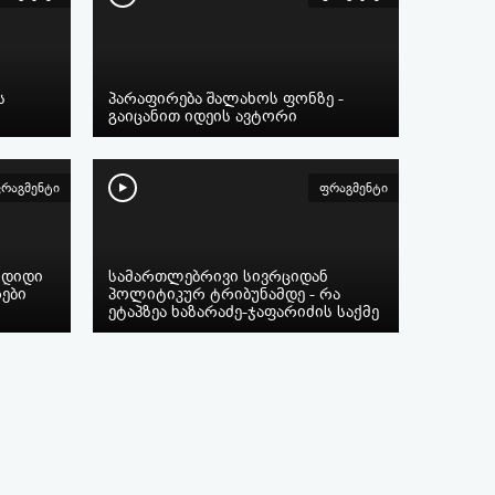
ს
პარაფირება შალახოს ფონზე -
გაიცანით იდეის ავტორი
რაგმენტი
ფრაგმენტი
ი დიდი
სამართლებრივი სივრციდან
ები
პოლიტიკურ ტრიბუნამდე - რა
ეტაპზეა ხაზარაძე-ჯაფარიძის საქმე